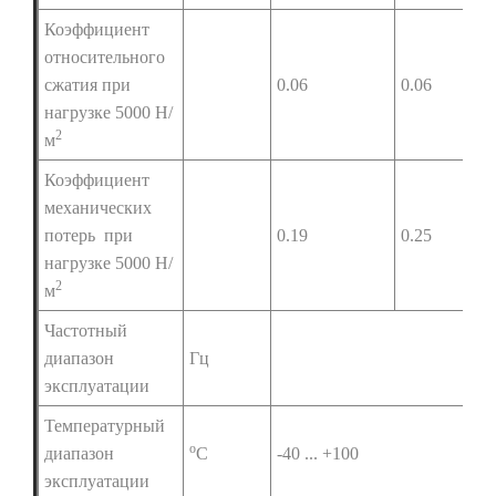
Коэффициент
относительного
сжатия при
0.06
0.06
нагрузке 5000 Н/
2
м
Коэффициент
механических
потерь при
0.19
0.25
нагрузке 5000 Н/
2
м
Частотный
диапазон
Гц
2
эксплуатации
Температурный
о
диапазон
С
-40 ... +100
эксплуатации